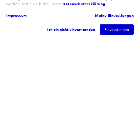
werden, lesen Sie bitte unsere
Datenschutzerklärung
.
Impressum
Meine Einstellungen
Ich bin nicht einverstanden
Einverstanden
Hast Du das Zeug zur Top
Company?
Vielleicht sogar um einen der begehrten Top
Company Awards abzuräumen?
Deine Mitarbeiter und Mitarbeiterinnen
werden es Dir sagen!
Jetzt APL® Engagement Analytics
durchführen und Certified Top