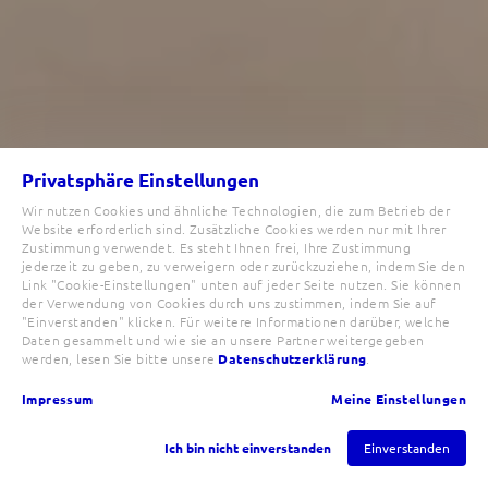
Privatsphäre Einstellungen
Wir nutzen Cookies und ähnliche Technologien, die zum Betrieb der
Website erforderlich sind. Zusätzliche Cookies werden nur mit Ihrer
Zustimmung verwendet. Es steht Ihnen frei, Ihre Zustimmung
jederzeit zu geben, zu verweigern oder zurückzuziehen, indem Sie den
Link "Cookie-Einstellungen" unten auf jeder Seite nutzen. Sie können
der Verwendung von Cookies durch uns zustimmen, indem Sie auf
"Einverstanden" klicken. Für weitere Informationen darüber, welche
Daten gesammelt und wie sie an unsere Partner weitergegeben
werden, lesen Sie bitte unsere
Datenschutzerklärung
.
Impressum
Meine Einstellungen
Ich bin nicht einverstanden
Einverstanden