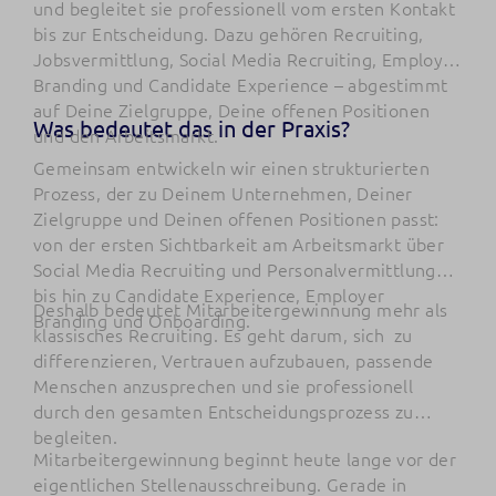
und begleitet sie professionell vom ersten Kontakt
bis zur Entscheidung. Dazu gehören Recruiting,
Jobsvermittlung, Social Media Recruiting, Employer
Branding und Candidate Experience – abgestimmt
auf Deine Zielgruppe, Deine offenen Positionen
Was bedeutet das in der Praxis?
und den Arbeitsmarkt.
Gemeinsam entwickeln wir einen strukturierten
Prozess, der zu Deinem Unternehmen, Deiner
Zielgruppe und Deinen offenen Positionen passt:
von der ersten Sichtbarkeit am Arbeitsmarkt über
Social Media Recruiting und Personalvermittlung
bis hin zu Candidate Experience, Employer
Deshalb bedeutet Mitarbeitergewinnung mehr als
Branding und Onboarding.
klassisches Recruiting. Es geht darum, sich zu
differenzieren, Vertrauen aufzubauen, passende
Menschen anzusprechen und sie professionell
durch den gesamten Entscheidungsprozess zu
begleiten.
Mitarbeitergewinnung beginnt heute lange vor der
eigentlichen Stellenausschreibung. Gerade in