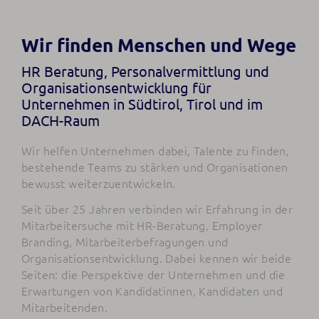
Wir finden Menschen und Wege
HR Beratung, Personalvermittlung und
Organisationsentwicklung für
Unternehmen in Südtirol, Tirol und im
DACH-Raum
Wir helfen Unternehmen dabei, Talente zu finden,
bestehende Teams zu stärken und Organisationen
bewusst weiterzuentwickeln.
Seit über 25 Jahren verbinden wir Erfahrung in der
Mitarbeitersuche mit HR-Beratung, Employer
Branding, Mitarbeiterbefragungen und
Organisationsentwicklung. Dabei kennen wir beide
Seiten: die Perspektive der Unternehmen und die
Erwartungen von Kandidatinnen, Kandidaten und
Mitarbeitenden.