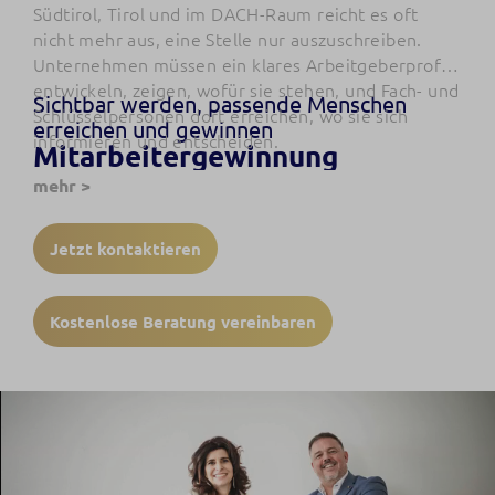
Südtirol, Tirol und im DACH-Raum reicht es oft
nicht mehr aus, eine Stelle nur auszuschreiben.
Unternehmen müssen ein klares Arbeitgeberprofil
entwickeln, zeigen, wofür sie stehen, und Fach- und
Sichtbar werden, passende Menschen
Schlüsselpersonen dort erreichen, wo sie sich
erreichen und gewinnen
informieren und entscheiden.
Mitarbeitergewinnung
mehr >
Jetzt kontaktieren
Kostenlose Beratung vereinbaren