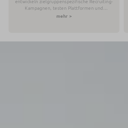
entwickeln zielgruppenspezifische Recruiting-
Kampagnen, testen Plattformen und
unterstützen Dich dabei, qualifizierte
mehr >
Bewerber-Leads zu gewinnen.