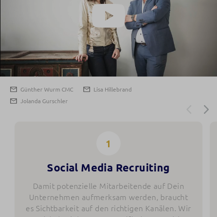
Play
Video
Günther Wurm CMC
Lisa Hillebrand
Jolanda Gurschler
Social Media Recruiting
Damit potenzielle Mitarbeitende auf Dein
Unternehmen aufmerksam werden, braucht
es Sichtbarkeit auf den richtigen Kanälen. Wir