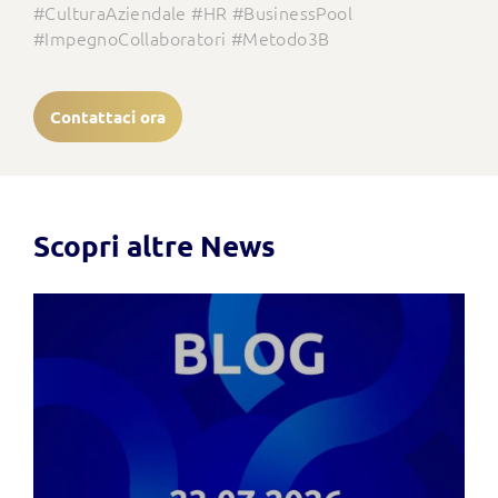
#CulturaAziendale #HR #BusinessPool
#ImpegnoCollaboratori #Metodo3B
Contattaci ora
Scopri altre News