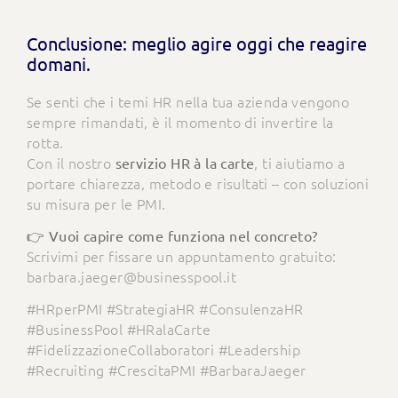
Conclusione: meglio agire oggi che reagire
domani.
Se senti che i temi HR nella tua azienda vengono
sempre rimandati, è il momento di invertire la
rotta.
Con il nostro
, ti aiutiamo a
servizio HR à la carte
portare chiarezza, metodo e risultati – con soluzioni
su misura per le PMI.
👉 Vuoi capire come funziona nel concreto?
Scrivimi per fissare un appuntamento gratuito:
barbara.jaeger@businesspool.it
#HRperPMI #StrategiaHR #ConsulenzaHR
#BusinessPool #HRalaCarte
#FidelizzazioneCollaboratori #Leadership
#Recruiting #CrescitaPMI #BarbaraJaeger