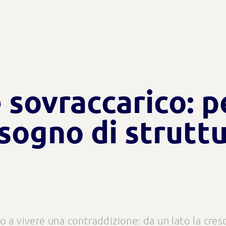
e sovraccarico: p
sogno di strutt
 a vivere una contraddizione: da un lato la cresc