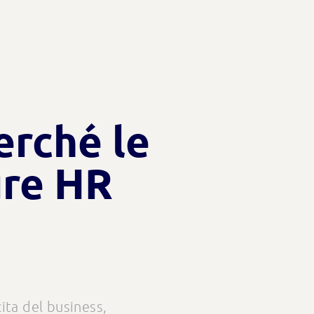
erché le
ure HR
ita del business,