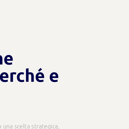
ne
Perché e
 una scelta strategica,