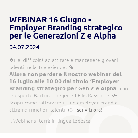
WEBINAR 16 Giugno -
Employer Branding strategico
per le Generazioni Z e Alpha
04.07.2024
🌟Hai difficoltà ad attirare e mantenere giovani
talenti nella Tua azienda? 🚀
𝗔𝗹𝗹𝗼𝗿𝗮 𝗻𝗼𝗻 𝗽𝗲𝗿𝗱𝗲𝗿𝗲 𝗶𝗹 𝗻𝗼𝘀𝘁𝗿𝗼 𝘄𝗲𝗯𝗶𝗻𝗮𝗿 𝗱𝗲𝗹
𝟭𝟲 𝗹𝘂𝗴𝗹𝗶𝗼 𝗮𝗹𝗹𝗲 𝟭𝟬:𝟬𝟬 𝗱𝗮𝗹 𝘁𝗶𝘁𝗼𝗹𝗼 “𝗘𝗺𝗽𝗹𝗼𝘆𝗲𝗿
𝗕𝗿𝗮𝗻𝗱𝗶𝗻𝗴 𝘀𝘁𝗿𝗮𝘁𝗲𝗴𝗶𝗰𝗼 𝗽𝗲𝗿 𝗚𝗲𝗻 𝗭 𝗲 𝗔𝗹𝗽𝗵𝗮” con
le esperte Barbara Jaeger ed Ellis Kasslatter!🌟
Scopri come rafforzare il Tuo employer brand e
attrarre i migliori talenti. 👉
Iscriviti ora!
Il Webinar si terrà in lingua tedesca.