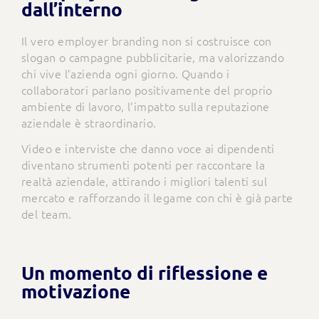
dall’interno
Il vero employer branding non si costruisce con
slogan o campagne pubblicitarie, ma valorizzando
chi vive l’azienda ogni giorno. Quando i
collaboratori parlano positivamente del proprio
ambiente di lavoro, l’impatto sulla reputazione
aziendale è straordinario.
Video e interviste che danno voce ai dipendenti
diventano strumenti potenti per raccontare la
realtà aziendale, attirando i migliori talenti sul
mercato e rafforzando il legame con chi è già parte
del team.
Un momento di riflessione e
motivazione