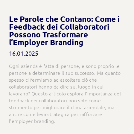
Le Parole che Contano: Come i
Feedback dei Collaboratori
Possono Trasformare
l’Employer Branding
16.01.2025
Ogni azienda è fatta di persone, e sono proprio le
persone a determinare il suo successo. Ma quanto
spesso ci fermiamo ad ascoltare ciò che i
collaboratori hanno da dire sul luogo in cui
lavorano? Questo articolo esplora l’importanza del
feedback dei collaboratori non solo come
strumento per migliorare il clima aziendale, ma
anche come leva strategica per rafforzare
l’employer branding.