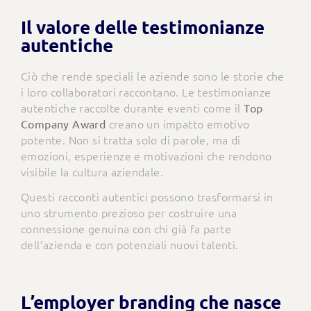
Il valore delle testimonianze
autentiche
Ciò che rende speciali le aziende sono le storie che
i loro collaboratori raccontano. Le testimonianze
autentiche raccolte durante eventi come il
Top
creano un impatto emotivo
Company Award
potente. Non si tratta solo di parole, ma di
emozioni, esperienze e motivazioni che rendono
visibile la cultura aziendale.
Questi racconti autentici possono trasformarsi in
uno strumento prezioso per costruire una
connessione genuina con chi già fa parte
dell’azienda e con potenziali nuovi talenti.
L’employer branding che nasce