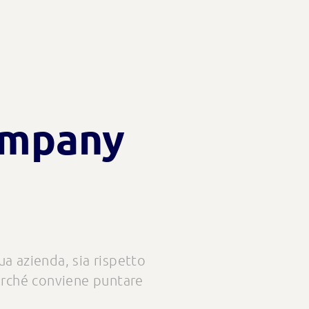
ompany
ua azienda, sia rispetto
 perché conviene puntare