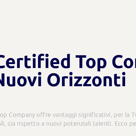
Certified Top C
Nuovi Orizzonti
op Company offre vantaggi significativi, per la T
uali, sia rispetto a nuovi potenziali talenti. Ecco