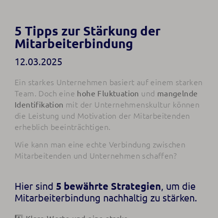
5 Tipps zur Stärkung der
Mitarbeiterbindung
12.03.2025
Ein starkes Unternehmen basiert auf einem starken
Team. Doch eine
und
hohe Fluktuation
mangelnde
mit der Unternehmenskultur können
Identifikation
die Leistung und Motivation der Mitarbeitenden
erheblich beeinträchtigen.
Wie kann man eine echte Verbindung zwischen
Mitarbeitenden und Unternehmen schaffen?
Hier sind
5 bewährte Strategien
, um die
Mitarbeiterbindung nachhaltig zu stärken.