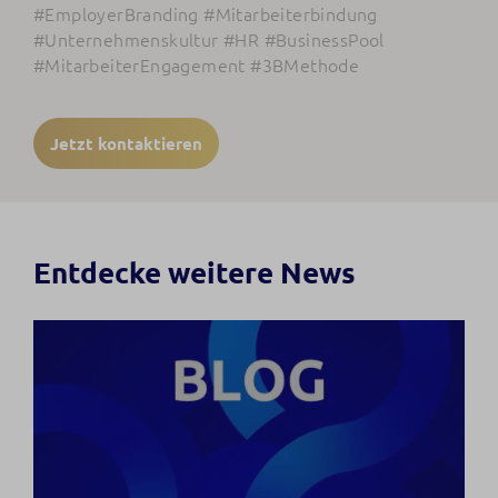
#EmployerBranding #Mitarbeiterbindung
#Unternehmenskultur #HR #BusinessPool
#MitarbeiterEngagement #3BMethode
Jetzt kontaktieren
Entdecke weitere News