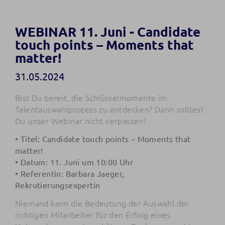
WEBINAR 11. Juni - Candidate
touch points – Moments that
matter!
31.05.2024
Bist Du bereit, die Schlüsselmomente im
Talentauswahlprozess zu entdecken? Dann solltest
Du unser Webinar nicht verpassen!
• Titel: Candidate touch points – Moments that
matter!
• Datum: 11. Juni um 10:00 Uhr
• Referentin: Barbara Jaeger,
Rekrutierungsexpertin
Niemand kann die Bedeutung der Auswahl der
richtigen Mitarbeiter für den Erfolg eines