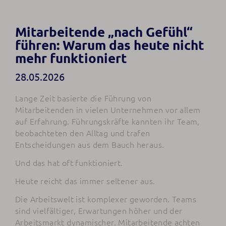
Mitarbeitende „nach Gefühl“
führen: Warum das heute nicht
mehr funktioniert
28.05.2026
Lange Zeit basierte die Führung von
Mitarbeitenden in vielen Unternehmen vor allem
auf Erfahrung. Führungskräfte kannten ihr Team,
beobachteten den Alltag und trafen
Entscheidungen aus dem Bauch heraus.
Und das hat oft funktioniert.
Heute reicht das immer seltener aus.
Die Arbeitswelt ist komplexer geworden. Teams
sind vielfältiger, Erwartungen höher und der
Arbeitsmarkt dynamischer. Mitarbeitende achten