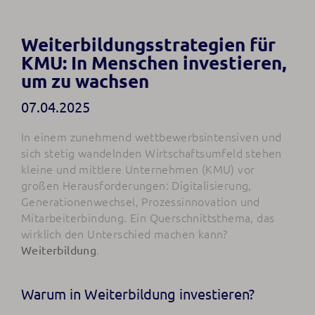
Weiterbildungsstrategien für
KMU: In Menschen investieren,
um zu wachsen
07.04.2025
In einem zunehmend wettbewerbsintensiven und
sich stetig wandelnden Wirtschaftsumfeld stehen
kleine und mittlere Unternehmen (KMU) vor
großen Herausforderungen: Digitalisierung,
Generationenwechsel, Prozessinnovation und
Mitarbeiterbindung. Ein Querschnittsthema, das
wirklich den Unterschied machen kann?
.
Weiterbildung
Warum in Weiterbildung investieren?