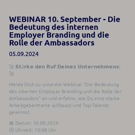
WEBINAR 10. September - Die
Bedeutung des internen
Employer Branding und die
Rolle der Ambassadors
05.09.2024
🚀 𝗦𝘁ä𝗿𝗸𝗲 𝗱𝗲𝗻 𝗥𝘂𝗳 𝗗𝗲𝗶𝗻𝗲𝘀 𝗨𝗻𝘁𝗲𝗿𝗻𝗲𝗵𝗺𝗲𝗻𝘀!
🚀
Melde Dich zu unserem Webinar "Die Bedeutung
des internen Employer Branding und die Rolle der
Ambassadors" an und erfahre, wie Du eine starke
Arbeitgebermarke aufbaust und Top-Talente
gewinnst.
📅 Datum: 10.09.2024
🕒 Uhrzeit: 10:00 Uhr