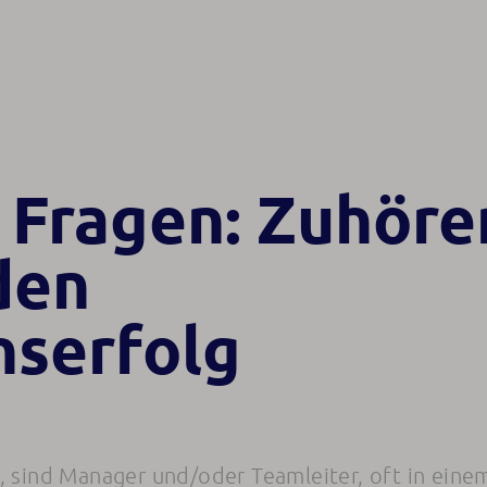
r Fragen: Zuhöre
den
serfolg
, sind Manager und/oder Teamleiter, oft in eine