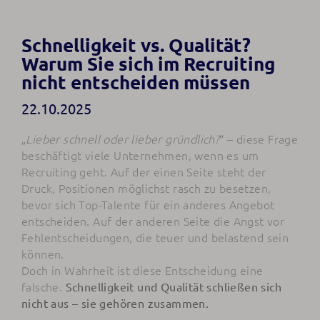
Schnelligkeit vs. Qualität?
Warum Sie sich im Recruiting
nicht entscheiden müssen
22.10.2025
„
Lieber schnell oder lieber gründlich?
“ – diese Frage
beschäftigt viele Unternehmen, wenn es um
Recruiting geht. Auf der einen Seite steht der
Druck, Positionen möglichst rasch zu besetzen,
bevor sich Top-Talente für ein anderes Angebot
entscheiden. Auf der anderen Seite die Angst vor
Fehlentscheidungen, die teuer und belastend sein
können.
Doch in Wahrheit ist diese Entscheidung eine
falsche.
Schnelligkeit und Qualität schließen sich
nicht aus – sie gehören zusammen.