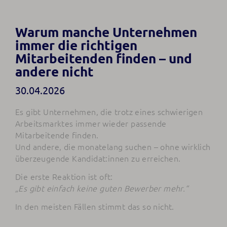
Warum manche Unternehmen
immer die richtigen
Mitarbeitenden finden – und
andere nicht
30.04.2026
Es gibt Unternehmen, die trotz eines schwierigen
Arbeitsmarktes immer wieder passende
Mitarbeitende finden.
Und andere, die monatelang suchen – ohne wirklich
überzeugende Kandidat:innen zu erreichen.
Die erste Reaktion ist oft:
„Es gibt einfach keine guten Bewerber mehr.“
In den meisten Fällen stimmt das so nicht.